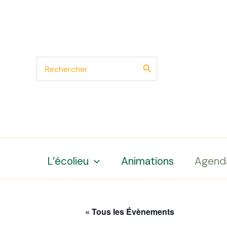
Aller
au
contenu
Search
for:
L’écolieu
Animations
Agend
« Tous les Évènements