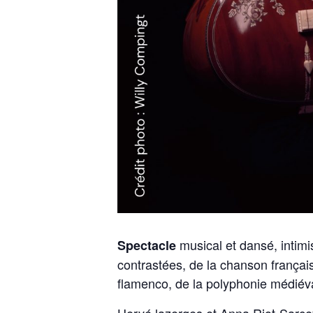
musical et dansé, intimi
Spectacle
contrastées, de la chanson françai
flamenco, de la polyphonie médiéva
Hervé lazerges et Anna Riot-Sarcey