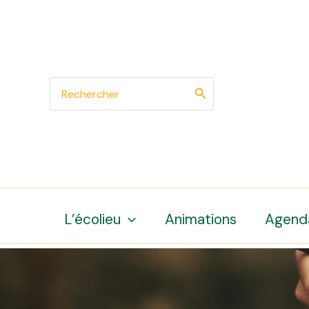
Aller
au
contenu
Search
for:
L’écolieu
Animations
Agend