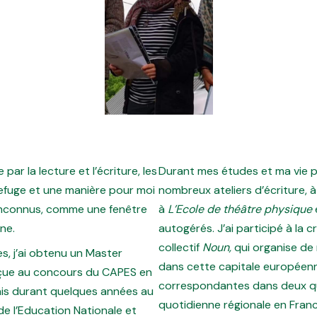
par la lecture et l’écriture, les
Durant mes études et ma vie pro
efuge et une manière pour moi
nombreux ateliers d’écriture,
inconnus, comme une fenêtre
à
L’Ecole de théâtre physique
ine.
autogérés. J’ai participé à la c
collectif
Noun,
qui organise d
s, j’ai obtenu un Master
dans cette capitale européenne.
reçue au concours du CAPES en
correspondantes dans deux qu
çais durant quelques années au
quotidienne régionale en Fra
 de l’Education Nationale et