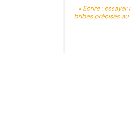
« Ecrire : essaye
bribes précises au v