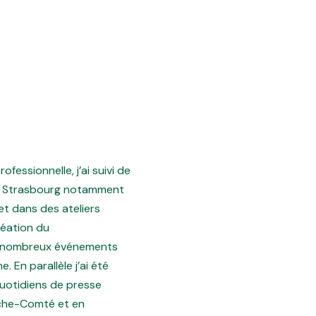
fessionnelle, j’ai suivi de
 à Strasbourg notamment
et dans des ateliers
réation du
e nombreux événements
 En parallèle j’ai été
otidiens de presse
nche-Comté et en