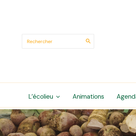
Aller
au
contenu
Search
for:
L’écolieu
Animations
Agend