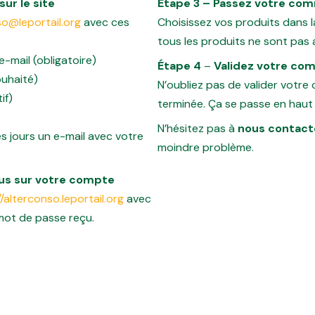
sur le site
Étape 3
– Passez votre co
so@leportail.org
avec ces
Choisissez vos produits dans la
tous les produits ne sont pas a
e-mail
(obligatoire)
Étape 4
–
Validez votre c
ouhaité)
N’oubliez pas de valider votre
if)
terminée. Ça se passe en haut 
N’hésitez pas à
nous contact
 jours un e-mail avec votre
moindre problème.
s sur votre compte
//alterconso.leportail.org
avec
 mot de passe reçu.