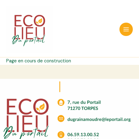
Aller
au
contenu
Main
Men
Page en cours de construction