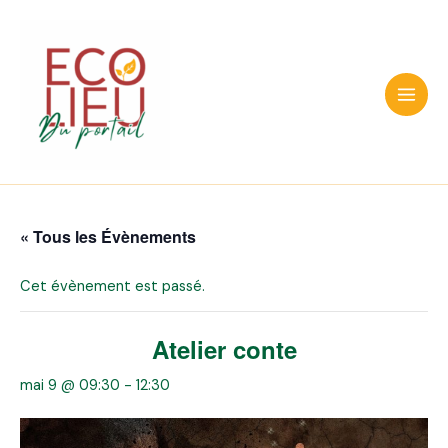
Aller
au
contenu
Main
Men
« Tous les Évènements
Cet évènement est passé.
Atelier conte
mai 9 @ 09:30
-
12:30