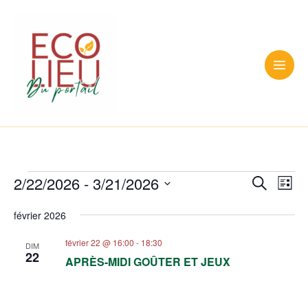
Aller
au
contenu
Main
Men
Évènements
Recher
2/22/2026
 - 
3/21/2026
Nav
Recherche
Liste
de
et
Sélectionnez
février 2026
vue
une
navigat
Évè
date.
février 22 @ 16:00
-
18:30
de
DIM
22
APRÈS-MIDI GOÛTER ET JEUX
vues
Évènem