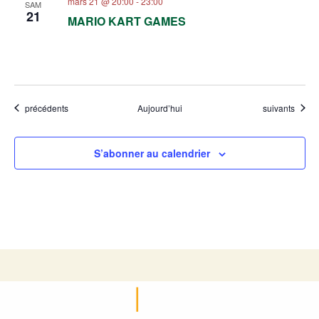
mars 21 @ 20:00
-
23:00
SAM
21
MARIO KART GAMES
Évènements
Évènements
précédents
Aujourd’hui
suivants
S’abonner au calendrier